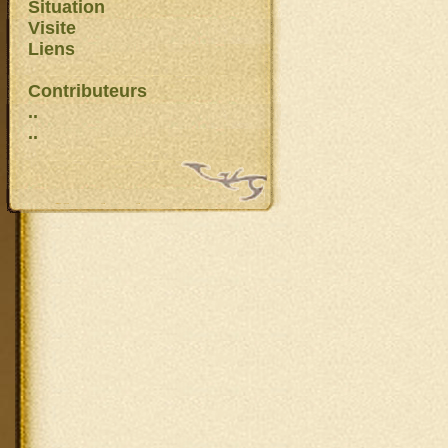
Situation
Visite
Liens
Contributeurs
..
..