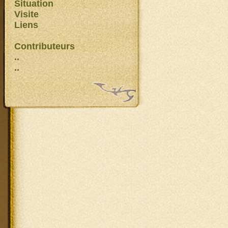
Situation
Visite
Liens
Contributeurs
..
..